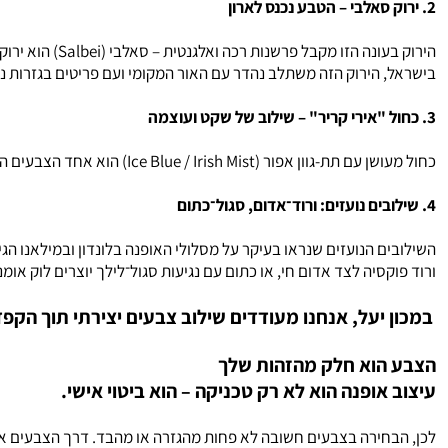
2. ירוק סאלבי – הטבע נכנס לארון
הירוק בעונה הזו מקבל פרשנות רכה ואלגנטית – סאלבי (Salbei) הוא ירוק עמוק עם נגיעה אפרפרת, שמככב בקולקציות עולמיות. זהו גוון שמשדר רוגע, טבעיות וסטייל נצחי.
בישראל, הירוק הזה משתלב נהדר עם האור המקומי ועם פריטים בגזרות נק
3.
כחול "אירי קריר" – שילוב של שקט ועוצמה
כחול מעושן עם תת-גוון אפור (Ice Blue / Irish Mist) הוא אחד הצבעים המרגיעים והמתוחכמים של העונה. הוא משדר אלגנטיות מתונה ונראה נפלא על בדי פשתן, משי וכותנה דקה.
4. שילובים נועזים: ורוד־אדום, סגול־כתום
השילובים הנועזים שנראו בעיקר על מסלולי האופנה בלונדון ובמילאנו הגי
ורוד פוקסיה לצד אדום חי, או כתום עם נגיעות סגול־לילך יוצרים לוק אומנ
במכון יעל, אנחנו מעודדים שילוב צבעים יצירתי תוך הקפ
הצבע הוא חלק מהזהות שלך
עיצוב אופנה הוא לא רק טכניקה – הוא ביטוי אישי.
לכן, הבחירה בצבעים חשובה לא פחות מהגזרה או מהבד. דרך הצבעים את 