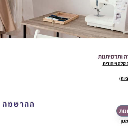
רה ותדמיתנות
נות
מכון