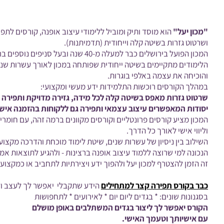
"מכון יעל"
הוא מוסד ותיק ומוביל ללימודי עיצוב אופנה, קורסים לתפ
ושרטוט גזרות בשיטה קלה וייחודית (תדמיתנות).
המכון הפועל בירושלים כבר למעלה מ-40 שנה
ובעל סניפים נוספים ב
הלימודים מתקיימים בשיטה ייחודית שפותחה במכון לאורך עשרות שני
והוכיחה את עצמה באלפי בוגרות.
במהלך הקורסים רוכשות התלמידות ידע מעשי ומקצועי:
שרטוט גזרות מאפס בשיטה קלה לכל מידה, גזירה מדויקת ותפירה 
יסודות המאפשרים עיצוב עצמאי ותפירה גם ללקוחות בהזמנה אישי
המכון מציע קורסים פרונטליים וקורסים מקוונים ברמה זהה, עם חומרי
וליווי אישי לאורך כל הדרך.
השילוב בין ניסיון של עשרות שנים, שיטת לימוד מוכחת והדרכה מקצוע
הנכונה למי שרוצה ללמוד עיצוב אופנה ברצינות - ולהגיע לתוצאות אמי
זה הזמן להצטרף למכון יעל ולהפוך ידע ויצירתיות לתחביב או כמקצוע 
כבר בקורס תפירה קצר למתחילים
הידע שתקבלי יאפשר לך לעצב ולת
בסגנונות שונים: * בגדים ליום יום * לאירועים * לתחפושות
הקורס יאפשר
לך ליצור בגדים המשתלבים
באופן מושלם
עם אישיותך וטעמך האישי.